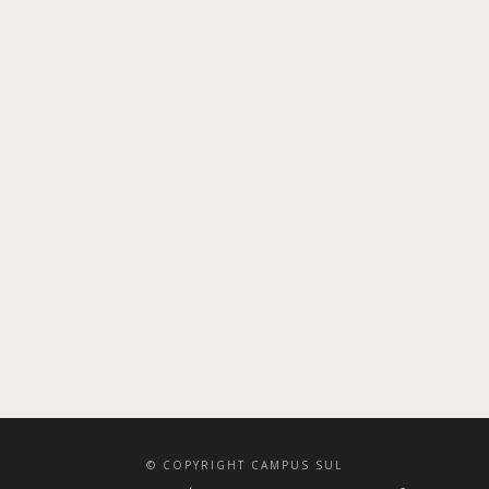
TRIALS -
INNO -
TRANSFERÊNCIA
CENTRO DE
DA
INOVAÇÃO
INVESTIGAÇÃO
SOCIAL DA
PARA UMA
NOVA
SOCIEDADE
COM
LIDERANÇA
AVANÇADA
© COPYRIGHT CAMPUS SUL